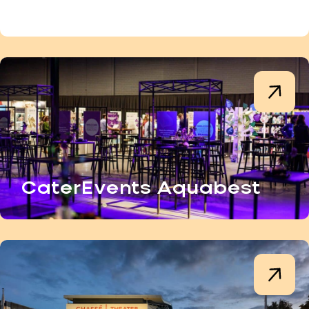
Brouw Ouddorp
CaterEvents Aquabest