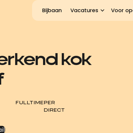
Bijbaan
Vacatures
Voor op
erkend kok
f
FULLTIME
PER
DIRECT
il