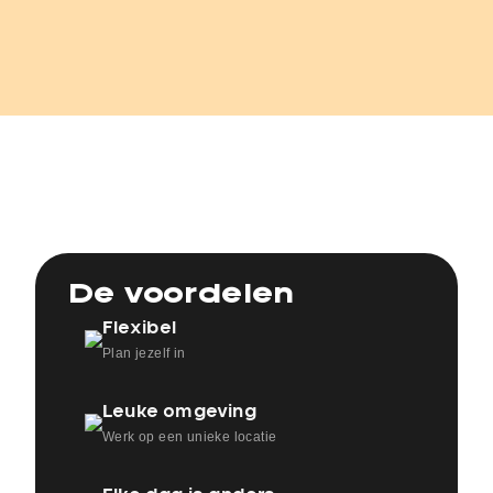
De voordelen
Flexibel
Plan jezelf in
Leuke omgeving
Werk op een unieke locatie