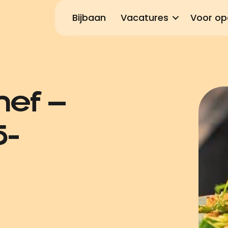
Bijbaan
Vacatures
Voor op
hef –
5-